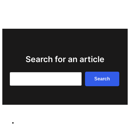
Search for an article
Search
Search