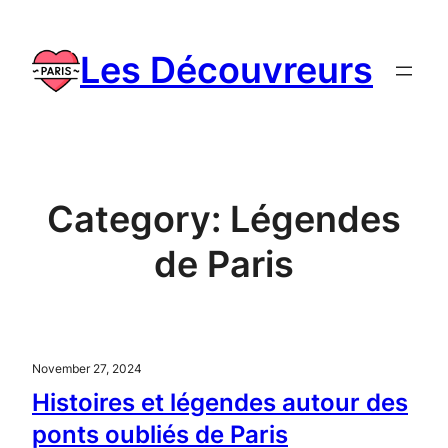
Skip
to
Les Découvreurs
content
Category:
Légendes
de Paris
November 27, 2024
Histoires et légendes autour des
ponts oubliés de Paris